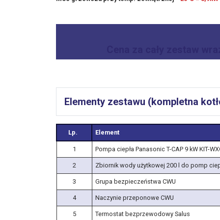
Cena za cały zestaw wra
Elementy zestawu (kompletna kot
Lp.
Element
1
Pompa ciepła Panasonic T-CAP 9 kW KIT-W
2
Zbiornik wody użytkowej 200 l do pomp cie
3
Grupa bezpieczeństwa CWU
4
Naczynie przeponowe CWU
5
Termostat bezprzewodowy Salus