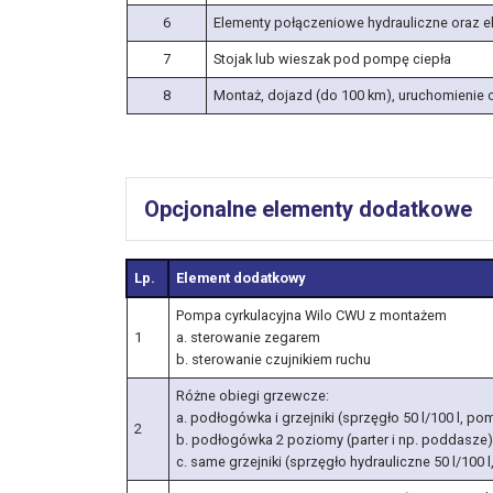
6
Elementy połączeniowe hydrauliczne oraz e
7
Stojak lub wieszak pod pompę ciepła
8
Montaż, dojazd (do 100 km), uruchomienie 
Opcjonalne elementy dodatkowe
Lp.
Element dodatkowy
Pompa cyrkulacyjna Wilo CWU z montażem
1
a. sterowanie zegarem
b. sterowanie czujnikiem ruchu
Różne obiegi grzewcze:
a. podłogówka i grzejniki (sprzęgło 50 l/100 l,
2
b. podłogówka 2 poziomy (parter i np. poddasze)
c. same grzejniki (sprzęgło hydrauliczne 50 l/100 