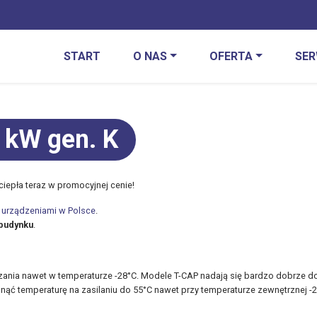
START
O NAS
OFERTA
SER
 kW gen. K
iepła teraz w promocyjnej cenie!
ę urządzeniami w Polsce
.
budynku
.
rzania nawet w temperaturze -28°C. Modele T-CAP nadają się bardzo dobrze d
gnąć temperaturę na zasilaniu do 55°C nawet przy temperaturze zewnętrznej -2