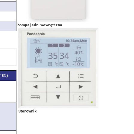
Pompa jedn. wewnętrzna
T 8%)
Sterownik