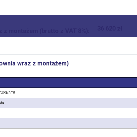
36 620 zł
z z montażem (brutto z VAT 8%):
łownia wraz z montażem)
XC09K3E5
pła