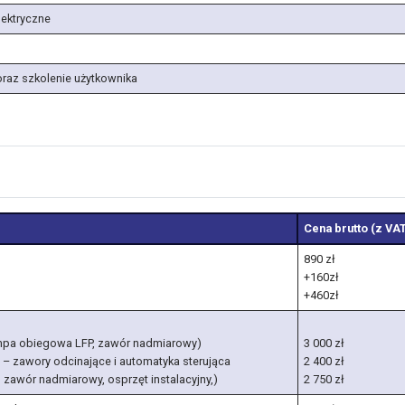
lektryczne
oraz szkolenie użytkownika
Cena brutto (z VA
890 zł
+160zł
+460zł
 pompa obiegowa LFP, zawór nadmiarowy)
3 000 zł
 – zawory odcinające i automatyka sterująca
2 400 zł
l, zawór nadmiarowy, osprzęt instalacyjny,)
2 750 zł