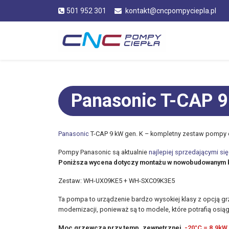
501 952 301
kontakt@cncpompyciepla.pl
Panasonic T-CAP 9
Panasonic
T-CAP 9 kW gen. K – kompletny zestaw pompy c
Pompy Panasonic są aktualnie
najlepiej sprzedającymi si
Poniższa wycena dotyczy montażu w nowobudowanym 
Zestaw: WH-UX09KE5 + WH-SXC09K3E5
Ta pompa to urządzenie bardzo wysokiej klasy z opcją g
modernizacji, ponieważ są to modele, które potrafią osią
Moc grzewcza przy temp. zewnętrznej
-20°C = 8,9kW