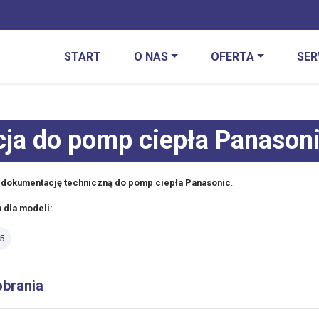
START
O NAS
OFERTA
SER
cja do pomp ciepła Panason
z
dokumentację techniczną do pomp ciepła Panasonic
.
 dla modeli:
5
obrania