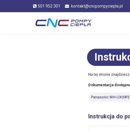
501 952 301
kontakt@cncpompyciepla.pl
Instruk
Na tej stronie znajdzies
Dokumentacja dostępna
Panasonic WH-UX09FE
Instrukcja do p