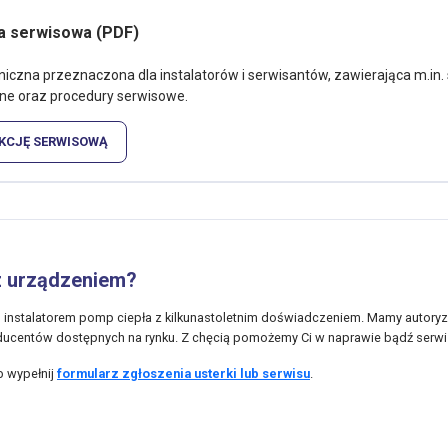
ja serwisowa (PDF)
iczna przeznaczona dla instalatorów i serwisantów, zawierająca m.in.
ne oraz procedury serwisowe.
KCJĘ SERWISOWĄ
z urządzeniem?
nstalatorem pomp ciepła z kilkunastoletnim doświadczeniem. Mamy autory
ducentów dostępnych na rynku. Z chęcią pomożemy Ci w naprawie bądź serwi
b wypełnij
formularz zgłoszenia usterki lub serwisu
.