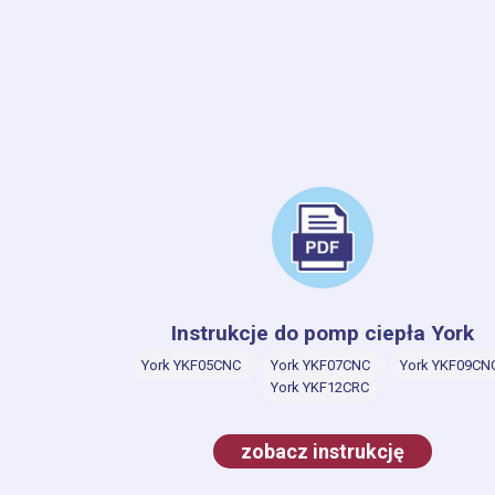
Instrukcje do pomp ciepła York
York YKF05CNC
York YKF07CNC
York YKF09CN
York YKF12CRC
zobacz instrukcję